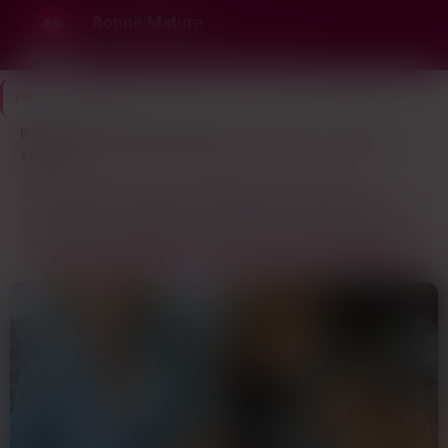
Bonne Mature
De bonnes envies, de bonnes matures
Plan Cul Mature
>
Var
Rencontre Femme Mûre dans le Var (83) — profils
vérifiés
Si tu cherches une rencontre femme mûre dans le Var,
commence par regarder où les profils se concentrent. Entre
Toulon, Hyères et Fréjus, t’as un bon rayon d’action sans avoir
QUI EST DISPO DANS LE VAR (83) EN CE MOMENT ?
à faire 50 bornes. Les annonces sont surtout autour des
zones urbaines, là où y’a du monde et des endroits pour se
voir sans se prendre la tête. Les villes côtières comme La
Seyne ou Saint-Raphaël, c’est pas mal non plus, mais faut
souvent bouger pour un rdv discret.
Le centre de Toulon, c’est clairement un spot où tu croiseras
pas mal de belles mûres. Entre la place de la Liberté et le port,
y’a une ambiance qui attire les quadragénaires et
quinquagénaires qui veulent sortir sans se faire remarquer.